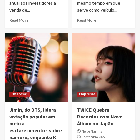
anual aos investidores a
mesmo tempo em que
venda de...
serve como veículo...
Read More
Read More
Empresas
Empresas
Jimin, do BTS, lidera
TWICE Quebra
votação popular em
Recordes com Novo
meio a
Álbum no Japão
esclarecimentos sobre
Neide Martins
namoro, enquanto K-
3 Setembro 2025