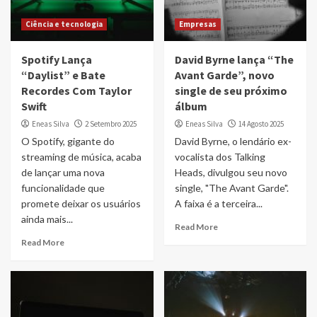
Ciência e tecnologia
Empresas
Spotify Lança
David Byrne lança “The
“Daylist” e Bate
Avant Garde”, novo
Recordes Com Taylor
single de seu próximo
Swift
álbum
Eneas Silva
2 Setembro 2025
Eneas Silva
14 Agosto 2025
O Spotify, gigante do
David Byrne, o lendário ex-
streaming de música, acaba
vocalista dos Talking
de lançar uma nova
Heads, divulgou seu novo
funcionalidade que
single, "The Avant Garde".
promete deixar os usuários
A faixa é a terceira...
ainda mais...
Read More
Read More