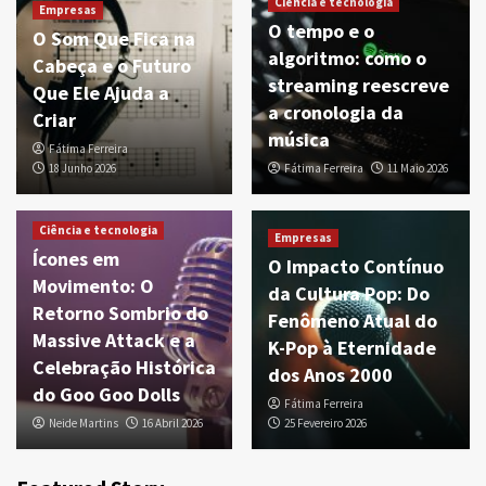
Ciência e tecnologia
Empresas
O tempo e o
O Som Que Fica na
algoritmo: como o
Cabeça e o Futuro
streaming reescreve
Que Ele Ajuda a
a cronologia da
Criar
música
Fátima Ferreira
18 Junho 2026
Fátima Ferreira
11 Maio 2026
Ciência e tecnologia
Empresas
Ícones em
O Impacto Contínuo
Movimento: O
da Cultura Pop: Do
Retorno Sombrio do
Fenômeno Atual do
Massive Attack e a
K-Pop à Eternidade
Celebração Histórica
dos Anos 2000
do Goo Goo Dolls
Fátima Ferreira
Neide Martins
16 Abril 2026
25 Fevereiro 2026