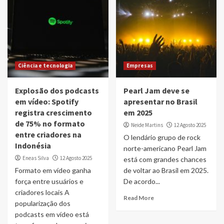
Ciência e tecnologia
Empresas
Explosão dos podcasts
Pearl Jam deve se
em vídeo: Spotify
apresentar no Brasil
registra crescimento
em 2025
de 75% no formato
Neide Martins
12 Agosto 2025
entre criadores na
O lendário grupo de rock
Indonésia
norte-americano Pearl Jam
Eneas Silva
12 Agosto 2025
está com grandes chances
Formato em vídeo ganha
de voltar ao Brasil em 2025.
força entre usuários e
De acordo...
criadores locais A
Read More
popularização dos
podcasts em vídeo está