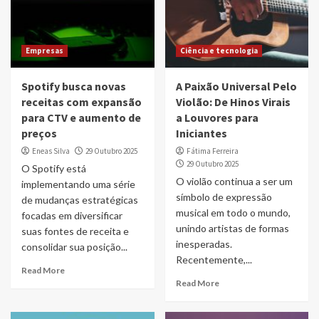
Empresas
Ciência e tecnologia
Spotify busca novas
A Paixão Universal Pelo
receitas com expansão
Violão: De Hinos Virais
para CTV e aumento de
a Louvores para
preços
Iniciantes
Eneas Silva
29 Outubro 2025
Fátima Ferreira
29 Outubro 2025
O Spotify está
O violão continua a ser um
implementando uma série
símbolo de expressão
de mudanças estratégicas
musical em todo o mundo,
focadas em diversificar
unindo artistas de formas
suas fontes de receita e
inesperadas.
consolidar sua posição...
Recentemente,...
Read More
Read More