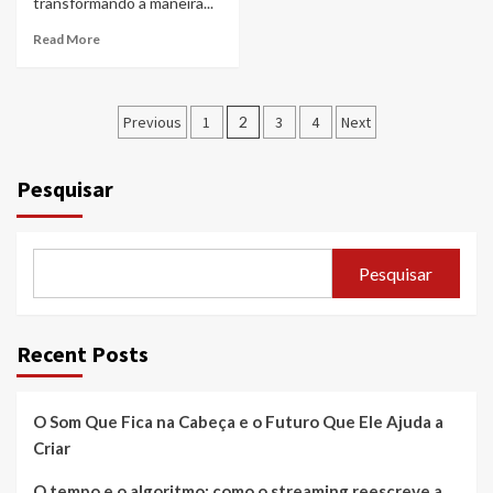
transformando a maneira...
Read More
Paginação
Previous
1
2
3
4
Next
dos
conteúdos
Pesquisar
Pesquisar
Recent Posts
O Som Que Fica na Cabeça e o Futuro Que Ele Ajuda a
Criar
O tempo e o algoritmo: como o streaming reescreve a