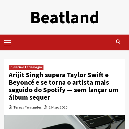
Skip
Beatland
to
content
Primary
Menu
Ciência e tecnologia
Arijit Singh supera Taylor Swift e
Beyoncé e se torna o artista mais
seguido do Spotify — sem lançar um
álbum sequer
Tereza Fernandes
2 Maio 2025