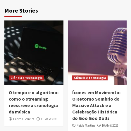
More Stories
Ciência e tecnologia
Ciência e tecnologia
O tempo e o algoritmo:
Ícones em Movimento:
como o streaming
O Retorno Sombrio do
reescreve a cronologia
Massive Attack e a
da música
Celebração Histórica
do Goo Goo Dolls
Fátima Ferreira
11 Maio 2026
Neide Martins
16 Abril 2026