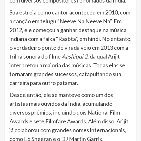
com diversos compositores renomados da Índia.
Sua estreia como cantor aconteceu em 2010, com
a canção em telugu “Neeve Na Neeve Na”. Em
2012, ele começou a ganhar destaque na música
indiana com a faixa “Raabta”, em hindi. No entanto,
o verdadeiro ponto de virada veio em 2013 com a
trilha sonora do filme
Aashiqui 2
, da qual Arijit
interpretou a maioria das músicas. Todas elas se
tornaram grandes sucessos, catapultando sua
carreira para outro patamar.
Desde então, ele se manteve como um dos
artistas mais ouvidos da Índia, acumulando
diversos prêmios, incluindo dois National Film
Awards e sete Filmfare Awards. Além disso, Arijit
já colaborou com grandes nomes internacionais,
como Ed Sheeran e o DJ Martin Garrix.