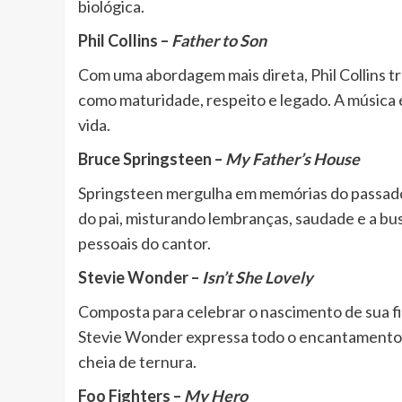
biológica.
Phil Collins –
Father to Son
Com uma abordagem mais direta, Phil Collins t
como maturidade, respeito e legado. A música é
vida.
Bruce Springsteen –
My Father’s House
Springsteen mergulha em memórias do passado n
do pai, misturando lembranças, saudade e a bus
pessoais do cantor.
Stevie Wonder –
Isn’t She Lovely
Composta para celebrar o nascimento de sua fil
Stevie Wonder expressa todo o encantamento e
cheia de ternura.
Foo Fighters –
My Hero