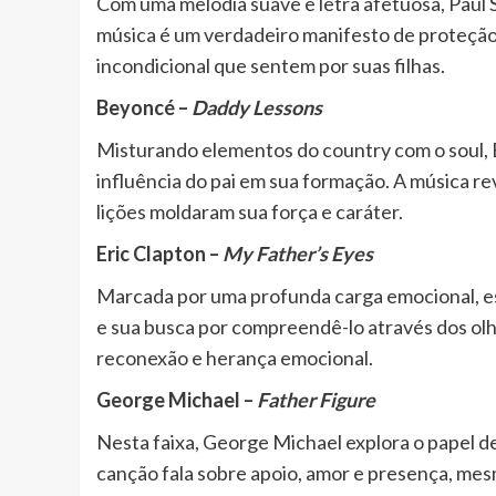
Com uma melodia suave e letra afetuosa, Paul
música é um verdadeiro manifesto de proteção 
incondicional que sentem por suas filhas.
Beyoncé –
Daddy Lessons
Misturando elementos do country com o soul, 
influência do pai em sua formação. A música r
lições moldaram sua força e caráter.
Eric Clapton –
My Father’s Eyes
Marcada por uma profunda carga emocional, ess
e sua busca por compreendê-lo através dos olho
reconexão e herança emocional.
George Michael –
Father Figure
Nesta faixa, George Michael explora o papel d
canção fala sobre apoio, amor e presença, mes