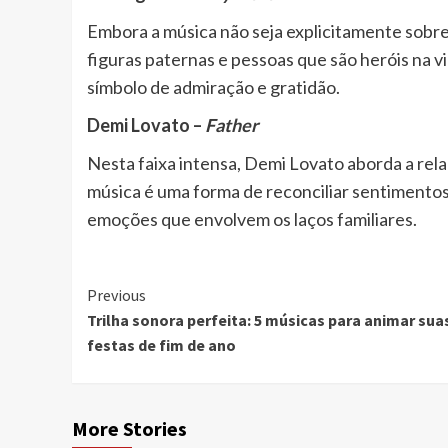
Embora a música não seja explicitamente sobr
figuras paternas e pessoas que são heróis na v
símbolo de admiração e gratidão.
Demi Lovato –
Father
Nesta faixa intensa, Demi Lovato aborda a rel
música é uma forma de reconciliar sentimento
emoções que envolvem os laços familiares.
Continue
Previous
Trilha sonora perfeita: 5 músicas para animar sua
Reading
festas de fim de ano
More Stories