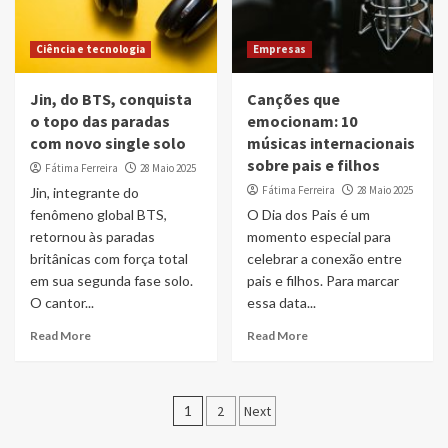
Ciência e tecnologia
Empresas
Jin, do BTS, conquista
Canções que
o topo das paradas
emocionam: 10
com novo single solo
músicas internacionais
sobre pais e filhos
Fátima Ferreira
28 Maio 2025
Fátima Ferreira
28 Maio 2025
Jin, integrante do
fenômeno global BTS,
O Dia dos Pais é um
retornou às paradas
momento especial para
britânicas com força total
celebrar a conexão entre
em sua segunda fase solo.
pais e filhos. Para marcar
O cantor...
essa data...
Read More
Read More
Paginação
1
2
Next
dos