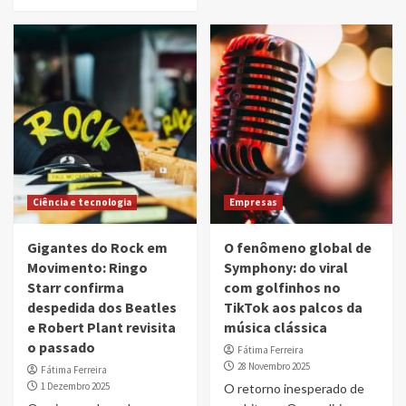
Ciência e tecnologia
Empresas
Gigantes do Rock em
O fenômeno global de
Movimento: Ringo
Symphony: do viral
Starr confirma
com golfinhos no
despedida dos Beatles
TikTok aos palcos da
e Robert Plant revisita
música clássica
o passado
Fátima Ferreira
28 Novembro 2025
Fátima Ferreira
1 Dezembro 2025
O retorno inesperado de