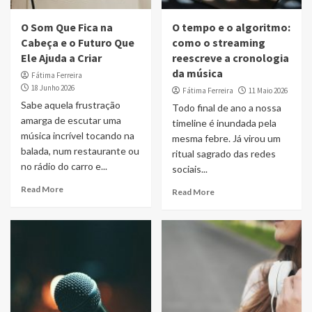
O Som Que Fica na
O tempo e o algoritmo:
Cabeça e o Futuro Que
como o streaming
Ele Ajuda a Criar
reescreve a cronologia
da música
Fátima Ferreira
18 Junho 2026
Fátima Ferreira
11 Maio 2026
Sabe aquela frustração
Todo final de ano a nossa
amarga de escutar uma
timeline é inundada pela
música incrível tocando na
mesma febre. Já virou um
balada, num restaurante ou
ritual sagrado das redes
no rádio do carro e...
sociais...
Read More
Read More