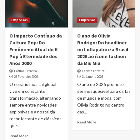
Empresas
Empresas
O Impacto Contínuo da
O ano de Olivia
Cultura Pop: Do
Rodrigo: Do headliner
Fenômeno Atual do K-
no Lollapalooza Brasil
Pop à Eternidade dos
2026 ao ícone fashion
Anos 2000
da Miu Miu
Fátima Ferreira
Fátima Ferreira
25 Fevereiro 2026
21 Janeiro 2026
O cenário musical global
O ano de 2026 promete
vive em constante
ser inesquecível para os fãs
transformação, alternando
de música e moda, com
sempre entre novidades
Olivia Rodrigo no centro
explosivas e a nostalgia
das...
reconfortante de clássicos
Read More
que...
Read More