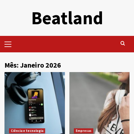
Skip
Beatland
to
content
Primary
Menu
Mês:
Janeiro 2026
Ciência e tecnologia
Empresas