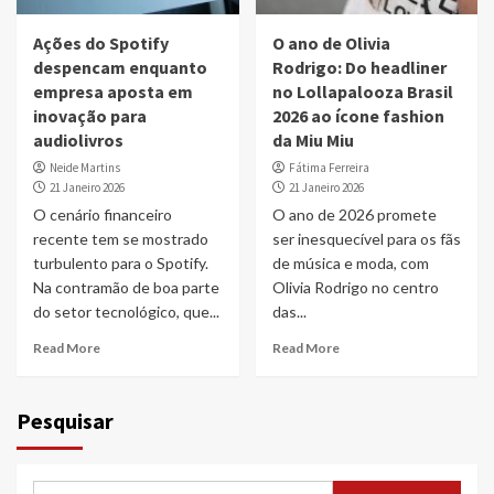
Ações do Spotify
O ano de Olivia
despencam enquanto
Rodrigo: Do headliner
empresa aposta em
no Lollapalooza Brasil
inovação para
2026 ao ícone fashion
audiolivros
da Miu Miu
Neide Martins
Fátima Ferreira
21 Janeiro 2026
21 Janeiro 2026
O cenário financeiro
O ano de 2026 promete
recente tem se mostrado
ser inesquecível para os fãs
turbulento para o Spotify.
de música e moda, com
Na contramão de boa parte
Olivia Rodrigo no centro
do setor tecnológico, que...
das...
Read More
Read More
Pesquisar